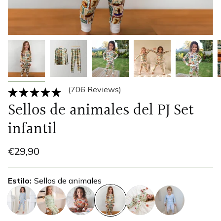
(706 Reviews)
Sellos de animales del PJ Set
infantil
€29,90
Estilo
Sellos de animales
limones-
palmeras
postales
sellos-
sirena
oceano-