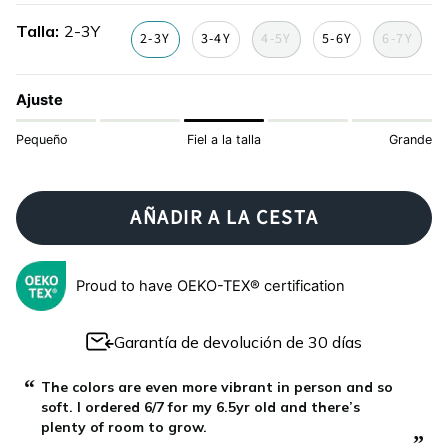
mediterraneos
de-
artico
Talla
2-3Y
animales
2-3Y
3-4Y
4-5Y
5-6Y
6-7Y
Ajuste
Pequeño
Fiel a la talla
Grande
AÑADIR A LA CESTA
Proud to have OEKO-TEX® certification
Garantía de devolución de 30 días
“
“
Plenty of room for growth and such quality. I
washed per care instructions and no fading and
hung dry. They are perfect.
”
”