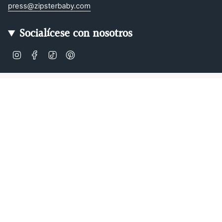
press@zipsterbaby.com
Socialícese con nosotros
Instagram
Facebook
TikTok
Pinterest
Soft, Sustainable Babywear
Made for Real Life
At Zipster, we design clothing made from 95% bamboo —
ultra-soft, breathable, and perfect for delicate newborn
skin. Our signature 2-way zip makes changes faster, easier,
and mess-free.
Loved by parents across Europe, our timeless essentials
are perfect for gifting, growing, and everyday comfort.
Designed in Amsterdam.
Shop our bestselling zip-up baby suits, rompers, and
matching sleepwear today — or
learn more about our story
.