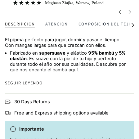
Meghaan Ziajka
, Warsaw, Poland
DESCRIPCIÓN
ATENCIÓN
COMPOSICIÓN DEL TEJIDO
Ver
todo
El pijama perfecto para jugar, dormir y pasar el tiempo.
Con mangas largas para que crezcan con ellos.
Fabricado en
supersuave
y elástico
95% bambú y 5%
elastán
. Es suave con la piel de tu hijo y perfecto
durante todo el año por sus cualidades. Descubre por
qué nos encanta el bambú
aquí
.
Camiseta de manga larga
y
pantalón a juego
SEGUIR LEYENDO
Fabricados con fibras naturales, perfectos para niños
con
eccemas o piel sensible
30 Days Returns
Disponible en
conjuntos a juego
para bebés y niños
Free and Express shipping options available
Lavado a máquina en frío
Una
elección sostenible
para tu pequeño monstruo
Importante