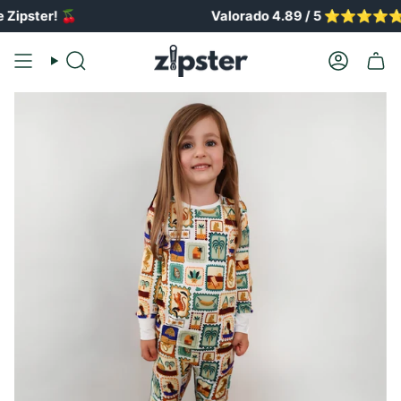
Ir
!
🍒
Valorado 4.89 / 5 ⭐️⭐️⭐️⭐️⭐️
al
contenido
Buscar
Cuenta
en