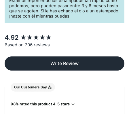
Estamos reponiendo los estampados tan rápido como
podemos, pero pueden pasar entre 3 y 6 meses hasta
que se agoten. Si le has echado el ojo a un estampado,
¡hazte con él mientras puedas!
New content loaded
4.92
Based on 706 reviews
Write Review
Our Customers Say
98% rated this product 4-5 stars