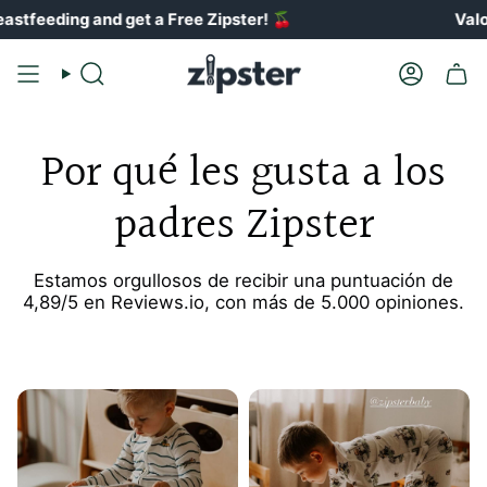
Ir
get a Free Zipster!
🍒
Valorado 4.89 / 5
al
contenido
Buscar
Cuenta
en
Por qué les gusta a los
padres Zipster
Estamos orgullosos de recibir una puntuación de
4,89/5 en Reviews.io, con más de 5.000 opiniones.