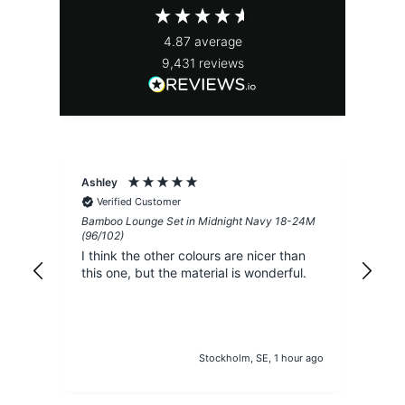
4.87
average
9,431
reviews
Ashley
Afr
Verified Customer
Bamboo Lounge Set in Midnight Navy 18-24M
ZIP
(96/102)
Kva
I think the other colours are nicer than
jus
this one, but the material is wonderful.
pas
beb
3-6
des
int
Stockholm, SE, 1 hour ago
sis
våg
kun