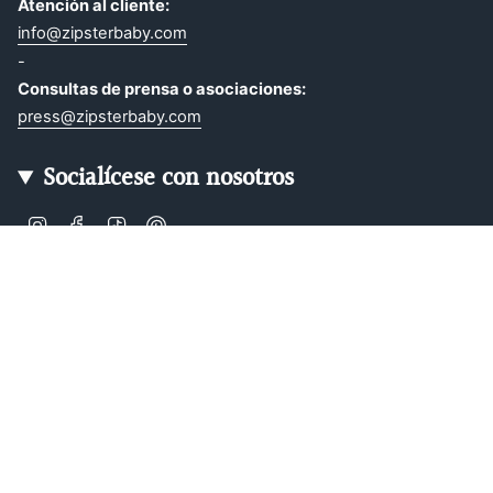
Atención al cliente:
info@zipsterbaby.com
-
Consultas de prensa o asociaciones:
press@zipsterbaby.com
Socialícese con nosotros
Instagram
Facebook
TikTok
Pinterest
Soft, Sustainable Babywear
Made for Real Life
At Zipster, we design clothing made from 95% bamboo —
ultra-soft, breathable, and perfect for delicate newborn
skin. Our signature 2-way zip makes changes faster, easier,
and mess-free.