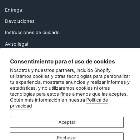
Entrega
Devoluciones
Instrucciones de cuidado
Aviso legal
Preguntas frecuentes
Consentimiento para el uso de cookies
Recomienda a un amigo
Nosotros y nuestros partners, incluido Shopify,
utilizamos cookies y otras tecnologías para personalizar
Derecho de desistimiento de la UE
tu experiencia, mostrarte anuncios y realizar informes y
estadísticas, y no utilizaremos cookies ni otras
Póngase en contacto con
tecnologías para estos fines a menos que las aceptes.
Obtén más información en nuestra
Política de
privacidad
Atención al cliente:
info@zipsterbaby.com
-
Aceptar
Consultas de prensa o asociaciones:
press@zipsterbaby.com
Rechazar