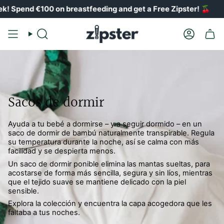
Ir
 Spend €100 on breastfeeding and get a Free Zipster!
🍒
al
contenido
Buscar
Cuenta
en
Sacos de dormir
Ayuda a tu bebé a dormirse – y a seguir dormido – en un
saco de dormir de bambú naturalmente transpirable. Regula
su temperatura durante la noche, así se calma con más
facilidad y se despierta menos.
Un saco de dormir ponible elimina las mantas sueltas, para
acostarse de forma más sencilla, segura y sin líos, mientras
que el tejido suave se mantiene delicado con la piel
sensible.
Explora la colección y encuentra la capa acogedora que les
faltaba a tus noches.