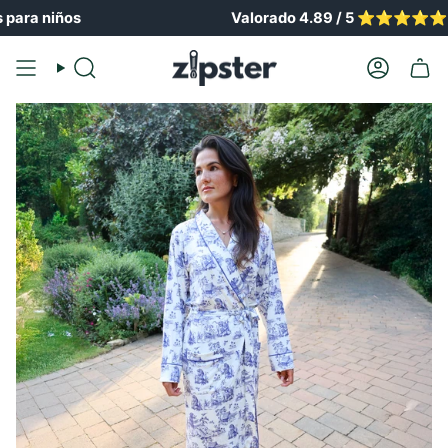
Ir
ra niños
Valorado 4.89 / 5 ⭐️⭐️⭐️⭐️⭐️
al
contenido
Buscar
Cuenta
en