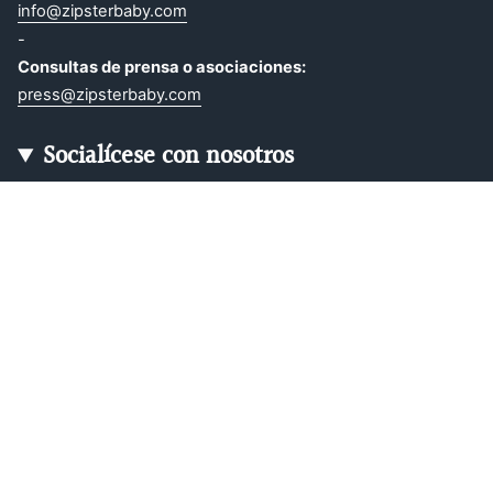
info@zipsterbaby.com
-
Consultas de prensa o asociaciones:
press@zipsterbaby.com
Socialícese con nosotros
Instagram
Facebook
TikTok
Pinterest
Soft, Sustainable Babywear
Made for Real Life
At Zipster, we design clothing made from 95% bamboo —
ultra-soft, breathable, and perfect for delicate newborn
skin. Our signature 2-way zip makes changes faster, easier,
and mess-free.
Loved by parents across Europe, our timeless essentials