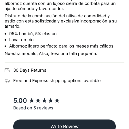
albornoz cuenta con un lujoso cierre de corbata para un
ajuste cómodo y favorecedor.
Disfrute de la combinación definitiva de comodidad y
estilo con esta sofisticada y exclusiva incorporación a su
armario.
95% bambú, 5% elastán
Lavar en frío
Albornoz ligero perfecto para los meses más cálidos
Nuestra modelo, Alisa, lleva una talla pequeña.
30 Days Returns
Free and Express shipping options available
New content loaded
5.00
Based on 5 reviews
Write Review