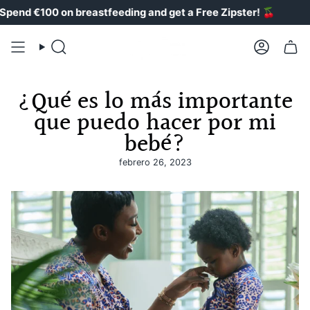
Ir
 €100 on breastfeeding and get a Free Zipster!
🍒
al
contenido
Buscar
Cuenta
en
¿Qué es lo más importante
que puedo hacer por mi
bebé?
febrero 26, 2023