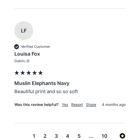
LF
Verified Customer
Louisa Fox
Dublin, IE
Muslin Elephants Navy
Beautiful print and so so soft 
Was this review helpful?
Yes
Report
Share
4 months ago
1
2
3
4
5
...
10