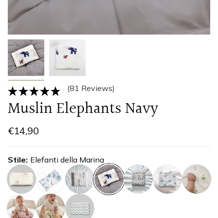
(81 Reviews)
Muslin Elephants Navy
€14,90
Stile
Elefanti della Marina
fenicottero
volpe
lavanda
elefanti-
latte
elefante-
coniglietto
della-
bambino
marina