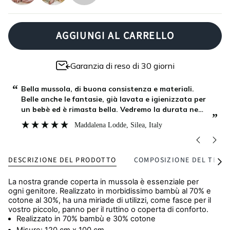
picchi
ananas
zig-
zag
AGGIUNGI AL CARRELLO
Garanzia di reso di 30 giorni
“
“
Bella mussola, di buona consistenza e materiali.
Belle anche le fantasie, già lavata e igienizzata per
un bebè ed è rimasta bella. Vedremo la durata nel
”
”
tempo. Confermo che sono teli utili per diversi usi
Maddalena Lodde
, Silea, Italy
nell'accudire i neonati.
DESCRIZIONE DEL PRODOTTO
COMPOSIZIONE DEL TESS
Vedi
tutti
La nostra grande coperta in mussola è essenziale per
ogni genitore. Realizzato in morbidissimo bambù al 70% e
cotone al 30%, ha una miriade di utilizzi, come fasce per il
vostro piccolo, panno per il ruttino o coperta di conforto.
Realizzato in 70% bambù e 30% cotone