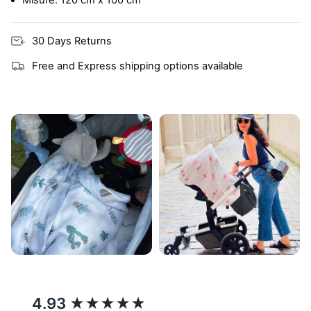
Misure: 120 cm x 100 cm
30 Days Returns
Free and Express shipping options available
New content loaded
4.93