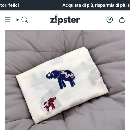
Vai
ici
Acquista di più, risparmia di più su Zips
al
contenuto
Ricerca
Il
conto