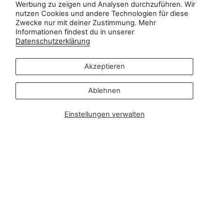
Kundenservice:
Werbung zu zeigen und Analysen durchzuführen. Wir
info@zipsterbaby.com
nutzen Cookies und andere Technologien für diese
Zwecke nur mit deiner Zustimmung. Mehr
-
Informationen findest du in unserer
Anfragen aus der Presse oder zu Partnerschaften:
Datenschutzerklärung
press@zipsterbaby.com
Akzeptieren
Folgen Sie uns in den sozialen
Netzwerken
Ablehnen
Instagram
Facebook
TikTok
Pinterest
Einstellungen verwalten
Soft, Sustainable Babywear
Made for Real Life
At Zipster, we design clothing made from 95% bamboo —
ultra-soft, breathable, and perfect for delicate newborn
skin. Our signature 2-way zip makes changes faster, easier,