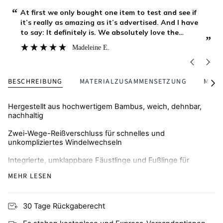
“
“
I've bought my first Zipster pyjama's for my
daughter from the beginning. I don't want anything
else than zipster pyjama's shes now 4 months old.
”
”
The quality is really sublime
Silke
, Genk, BE
BESCHREIBUNG
MATERIALZUSAMMENSETZUNG
MENG
Alle
seh
Hergestellt aus hochwertigem Bambus, weich, dehnbar,
nachhaltig
Zwei-Wege-Reißverschluss für schnelles und
unkompliziertes Windelwechseln
Integrierte, umklappbare Fäustlinge und Fußlinge für
Wärme und Schutz vor Kratzern
MEHR LESEN
Atmungsaktiv und hautfreundlich, ideal für zu Ekzemen
neigende Haut
30 Tage Rückgaberecht