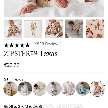
(4838 Reviews)
ZIPSTER™ Texas
€29,90
Stil
Texas
bauwesen
feuerwehrauto
hubschrauber
spielzeit-
spielzeit-
skate-
texas
blau
rosa
club
Größe
3-6M (62/68)