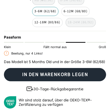
NB (50/56)
0-3M (56/62)
3-6M (62/68)
6-12M (68/80)
12-18M (80/86)
18-24M (86/92)
Passform
Klein
Fällt normal aus
Groß
Beeilung, nur
4
Links!
Das Modell ist 5 Months Old und in der Größe 3-6M (62/68)
IN DEN WARENKORB LEGEN
30-Tage-Rückgabegarantie
Wir sind stolz darauf, über die OEKO-TEX®-
Zertifizierung zu verfügen