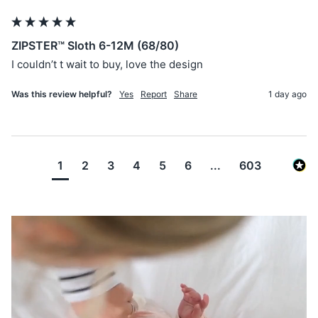
ZIPSTER™ Sloth 6-12M (68/80)
I couldn’t t wait to buy, love the design 
Was this review helpful?
Yes
Report
Share
1 day ago
1
2
3
4
5
6
...
603