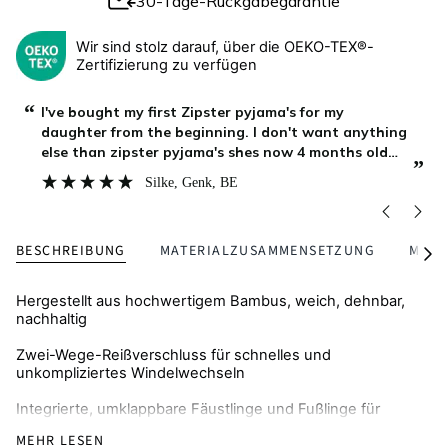
30-Tage-Rückgabegarantie
Wir sind stolz darauf, über die OEKO-TEX®-
Zertifizierung zu verfügen
“
“
Zipster is our favourite brand, for over an year our
baby boy is growing with their clothing, it is lasting
long, stays soft after as many washings as we do,
”
”
and my boy continue to enjoy it at home while
Asya
, Burgas, BG
playing, outside on a walk or during bed time. We
BESCHREIBUNG
MATERIALZUSAMMENSETZUNG
MENG
Alle
seh
Hergestellt aus hochwertigem Bambus, weich, dehnbar,
nachhaltig
Zwei-Wege-Reißverschluss für schnelles und
unkompliziertes Windelwechseln
Integrierte, umklappbare Fäustlinge und Fußlinge für
Wärme und Schutz vor Kratzern
MEHR LESEN