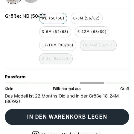
zebra
zebradruck
Größe
NB (50/56)
NB (50/56)
0-3M (56/62)
3-6M (62/68)
6-12M (68/80)
12-18M (80/86)
18-24M (86/92)
2-3Y (92/100)
Passform
Klein
Fällt normal aus
Groß
Das Modell ist 22 Months Old und in der Größe 18-24M
(86/92)
IN DEN WARENKORB LEGEN