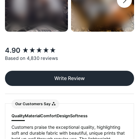
New content loaded
4.90
Based on 4,830 reviews
Write Review
Our Customers Say
Quality
Material
Comfort
Design
Softness
Customers praise the exceptional quality, highlighting
soft and durable fabric with beautiful, unique prints that
hold up well through regular use. The lightweight