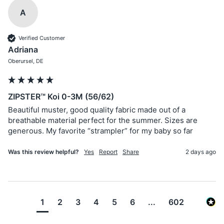
A
Verified Customer
Adriana
Oberursel, DE
ZIPSTER™ Koi 0-3M (56/62)
Beautiful muster, good quality fabric made out of a 
breathable material perfect for the summer. Sizes are 
generous. My favorite “strampler” for my baby so far
Was this review helpful?
Yes
Report
Share
2 days ago
1
2
3
4
5
6
...
602