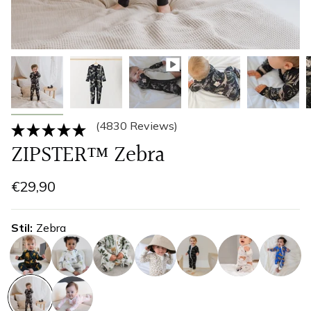
(4830 Reviews)
ZIPSTER™ Zebra
€29,90
Stil
Zebra
gepard
grasendes-
dschungel
leopardenmuster
nashorn
faultier
tiger
zebra