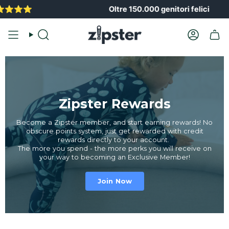
Vai
️⭐️⭐️⭐️
Oltre 150.000 genitori felici
al
contenuto
Ricerca
Il
conto