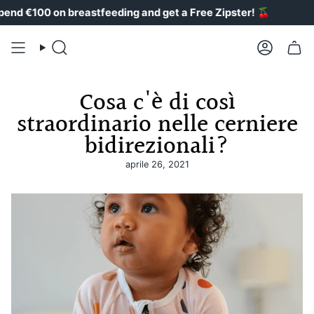
Vai
 €100 on breastfeeding and get a Free Zipster!
🍒
al
contenuto
Ricerca
Il
conto
Cosa c'è di così
straordinario nelle cerniere
bidirezionali?
aprile 26, 2021