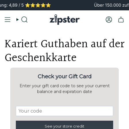
Zum
g: 4,89 / 5 ⭐️⭐️⭐️⭐️⭐️
Über 150.000 zufr
Inhalt
springen
Suche
Konto
Kariert Guthaben auf der
Geschenkkarte