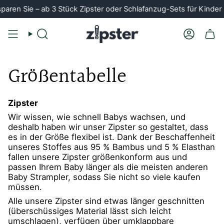
Zum
aren Sie – ab 3 Stück Zipster oder Schlafanzug-Sets für Kinder
Inhalt
springen
Suche
Konto
Größentabelle
Zipster
Wir wissen, wie schnell Babys wachsen, und
deshalb haben wir unser Zipster so gestaltet, dass
es in der Größe flexibel ist. Dank der Beschaffenheit
unseres Stoffes aus 95 % Bambus und 5 % Elasthan
fallen unsere Zipster größenkonform aus und
passen Ihrem Baby länger als die meisten anderen
Baby Strampler, sodass Sie nicht so viele kaufen
müssen.
Alle unsere Zipster sind etwas länger geschnitten
(überschüssiges Material lässt sich leicht
umschlagen), verfügen über umklappbare