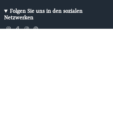
Folgen Sie uns in den sozialen
Netzwerken
Instagram
Facebook
TikTok
Pinterest
Soft, Sustainable Babywear
Made for Real Life
At Zipster, we design clothing made from 95% bamboo —
ultra-soft, breathable, and perfect for delicate newborn
skin. Our signature 2-way zip makes changes faster, easier,
and mess-free.
Loved by parents across Europe, our timeless essentials
are perfect for gifting, growing, and everyday comfort.
Designed in Amsterdam.
Shop our bestselling zip-up baby suits, rompers, and
matching sleepwear today — or
learn more about our story
.