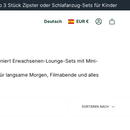
Stück Zipster oder Schlafanzug-Sets für Kinder
Währung
Sprache
Deutsch
EUR €
Konto
niert Erwachsenen-Lounge-Sets mit Mini-
m für langsame Morgen, Filmabende und alles
Sortieren
SORTIEREN NACH
nach